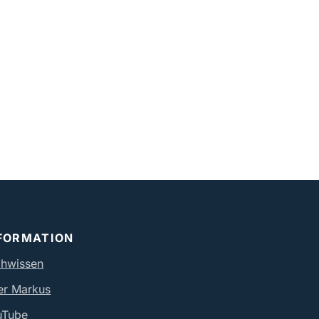
FORMATION
chwissen
er Markus
uTube