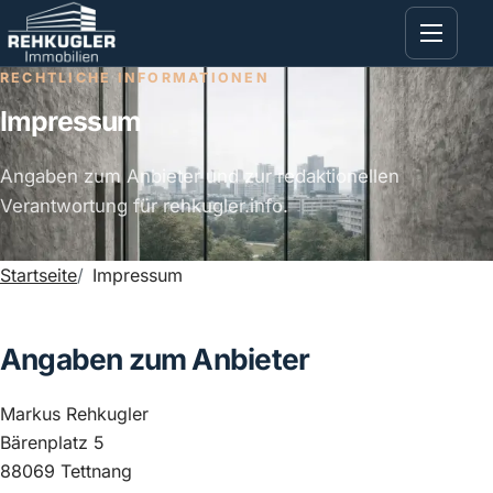
RECHTLICHE INFORMATIONEN
Impressum
Angaben zum Anbieter und zur redaktionellen
Verantwortung für rehkugler.info.
Startseite
Impressum
Angaben zum Anbieter
Markus Rehkugler
Bärenplatz 5
88069 Tettnang