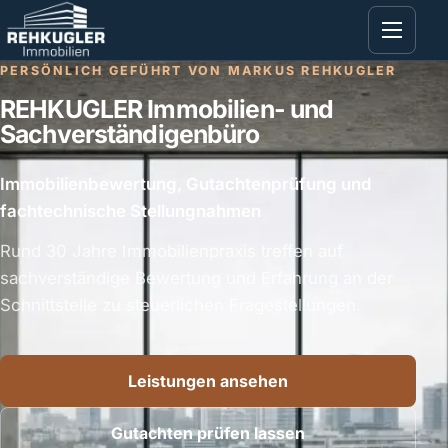
PERSÖNLICH GEFÜHRT VON MARKUS REHKUGLER
REHKUGLER Immobilien- und
Sachverständigenbüro
Immobilienbewertung, Gutachtenprüfung und
fachtechnische Stellungnahmen
Rund 30 Jahre Immobilienpraxis treffen auf
sachverständige Bewertung und Erfahrung an der
Schnittstelle zu steuerlichen Fragestellungen.
Leistungen ansehen
Gutachten prüfen lassen