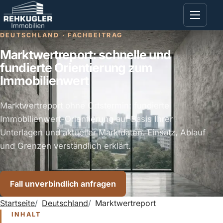
DEUTSCHLAND · FACHBEITRAG
Marktwertreport: schnelle und
fundierte Orientierung zum
Immobilienwert
Marktwertreport ohne Ortstermin: fundierte
Immobilienwert-Orientierung auf Basis Ihrer
Unterlagen und aktueller Marktdaten. Einsatz, Ablauf
und Grenzen verständlich erklärt.
Fall unverbindlich anfragen
Startseite
Deutschland
Marktwertreport
INHALT